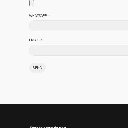
WHATSAPP
*
EMAIL
*
SEND
EMAIL
ADDRESS
*