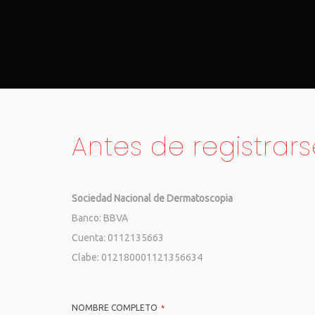
Antes de registrars
Sociedad Nacional de Dermatoscopia
Banco: BBVA
Cuenta: 0112135663
Clabe: 012180001121356634
NOMBRE COMPLETO
*