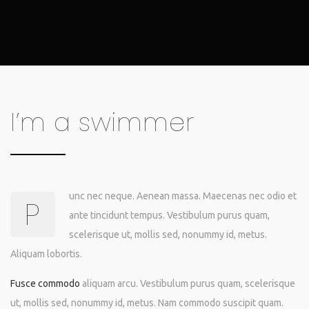
I’m a swimmer
unc nec neque. Aenean massa. Maecenas nec odio et
P
ante tincidunt tempus. Vestibulum purus quam,
scelerisque ut, mollis sed, nonummy id, metus.
Aliquam lobortis.
Fusce commodo
aliquam arcu. Vestibulum purus quam, scelerisque
ut, mollis sed, nonummy id, metus. Nam commodo suscipit quam.