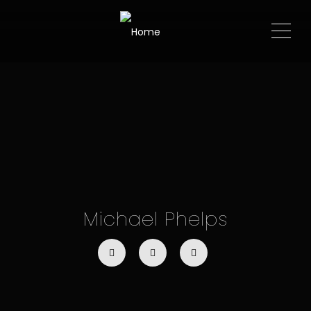
ME
Michael Phelps